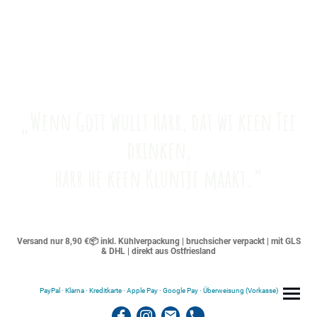
„Wenn Gott wullt harr, dat wi keen Tee
drinken,
harr he keen Kluntje maakt.“
Versand nur 8,90 €📦 inkl. Kühlverpackung | bruchsicher verpackt | mit GLS
& DHL | direkt aus Ostfriesland
PayPal · Klarna · Kreditkarte · Apple Pay · Google Pay · Überweisung (Vorkasse)