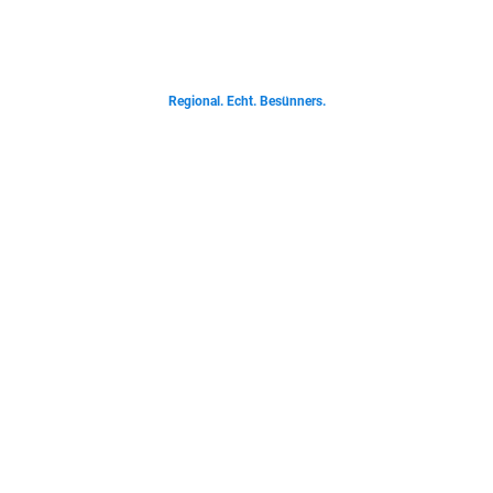
Von deftigen Klassikern bis zur Ostfriesischen Teetied - entdecke was der
Norden liebt.
Regional. Echt. Besünners.