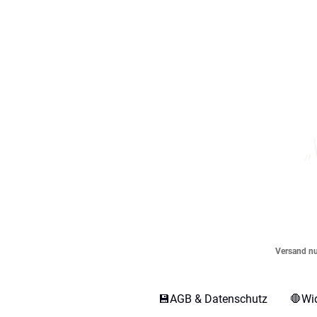
„
Versand nur
💾AGB & Datenschutz
🛑Wi