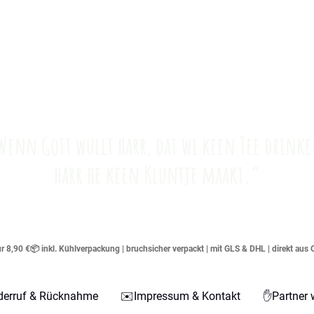
Wenn Gott wullt harr, dat wi keen Tee drinke
harr he keen Kluntje maakt.“
 8,90 €📦 inkl. Kühlverpackung | bruchsicher verpackt | mit GLS & DHL | direkt aus 
derruf & Rücknahme
✉️Impressum & Kontakt
✋Partner 