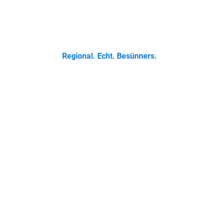
 Klassikern bis zur Ostfriesischen Teetied - entdecke was der 
Regional. Echt. Besünners.