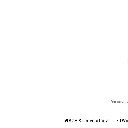
„
Versand nur
💾AGB & Datenschutz
🛑Wi