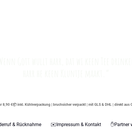
Wenn Gott wullt harr, dat wi keen Tee drinke
harr he keen Kluntje maakt.“
 8,90 €📦 inkl. Kühlverpackung | bruchsicher verpackt | mit GLS & DHL | direkt aus 
derruf & Rücknahme
✉️Impressum & Kontakt
✋Partner 