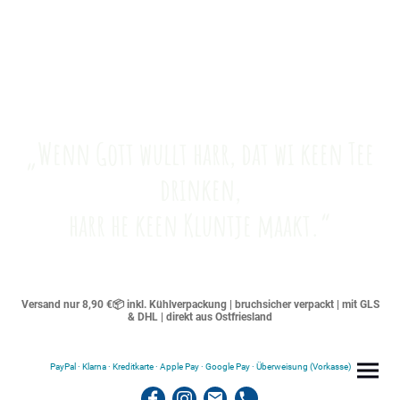
„Wenn Gott wullt harr, dat wi keen Tee
drinken,
harr he keen Kluntje maakt.“
Versand nur 8,90 €📦 inkl. Kühlverpackung | bruchsicher verpackt | mit GLS
& DHL | direkt aus Ostfriesland
PayPal · Klarna · Kreditkarte · Apple Pay · Google Pay · Überweisung (Vorkasse)