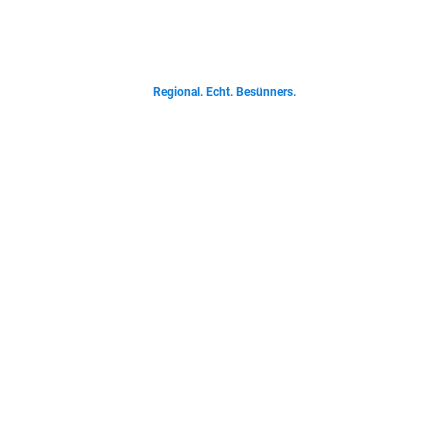
Von deftigen Klassikern bis zur Ostfriesischen Teetied - entdecke was der
Norden liebt.
Regional. Echt. Besünners.