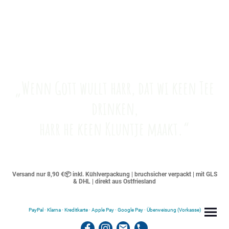
„Wenn Gott wullt harr, dat wi keen Tee
drinken,
harr he keen Kluntje maakt.“
Versand nur 8,90 €📦 inkl. Kühlverpackung | bruchsicher verpackt | mit GLS
& DHL | direkt aus Ostfriesland
PayPal · Klarna · Kreditkarte · Apple Pay · Google Pay · Überweisung (Vorkasse)