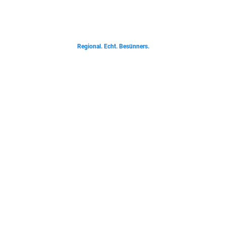
Von deftigen Klassikern bis zur Ostfriesischen Teetied - entdecke was der
Norden liebt.
Regional. Echt. Besünners.