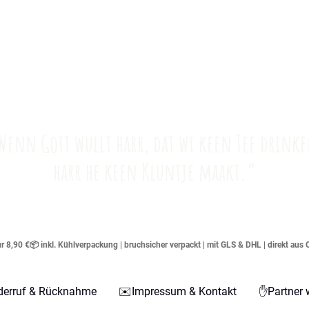
Wenn Gott wullt harr, dat wi keen Tee drinke
harr he keen Kluntje maakt.“
 8,90 €📦 inkl. Kühlverpackung | bruchsicher verpackt | mit GLS & DHL | direkt aus 
derruf & Rücknahme
✉️Impressum & Kontakt
✋Partner 