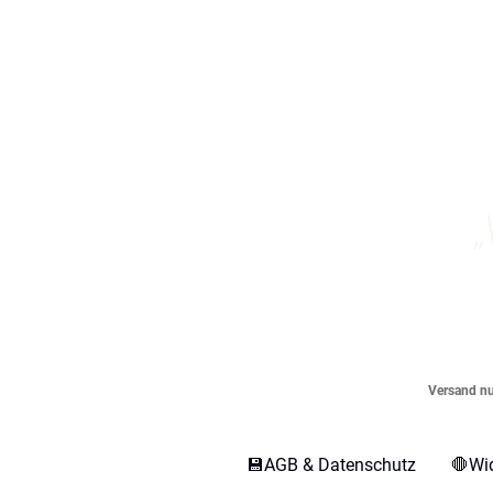
„
Versand nur
💾AGB & Datenschutz
🛑Wi