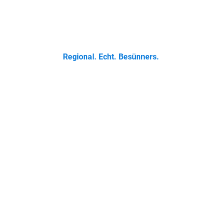
 Klassikern bis zur Ostfriesischen Teetied - entdecke was der 
Regional. Echt. Besünners.