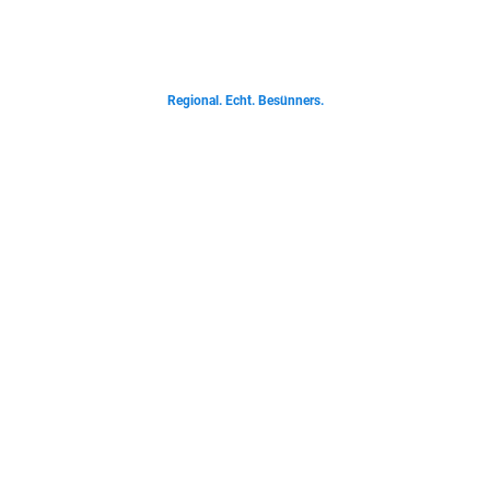
Von deftigen Klassikern bis zur Ostfriesischen Teetied - entdecke was der
Norden liebt.
Regional. Echt. Besünners.