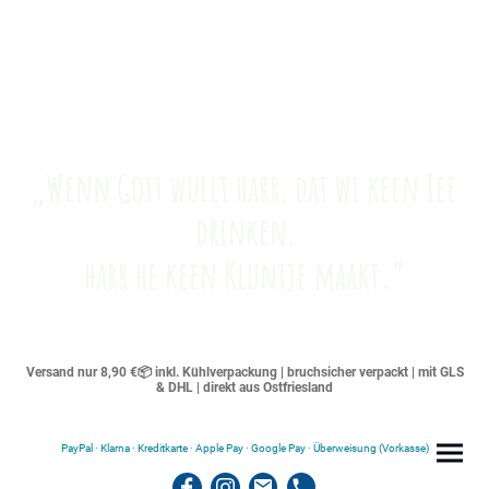
„Wenn Gott wullt harr, dat wi keen Tee
drinken,
harr he keen Kluntje maakt.“
Versand nur 8,90 €📦 inkl. Kühlverpackung | bruchsicher verpackt | mit GLS
& DHL | direkt aus Ostfriesland
PayPal · Klarna · Kreditkarte · Apple Pay · Google Pay · Überweisung (Vorkasse)