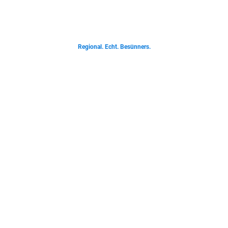
Von deftigen Klassikern bis zur Ostfriesischen Teetied - entdecke was der
Norden liebt.
Regional. Echt. Besünners.