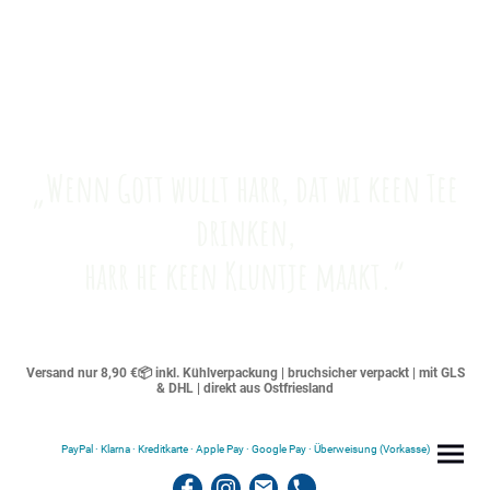
„Wenn Gott wullt harr, dat wi keen Tee
drinken,
harr he keen Kluntje maakt.“
Versand nur 8,90 €📦 inkl. Kühlverpackung | bruchsicher verpackt | mit GLS
& DHL | direkt aus Ostfriesland
PayPal · Klarna · Kreditkarte · Apple Pay · Google Pay · Überweisung (Vorkasse)