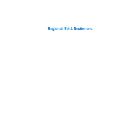
Von deftigen Klassikern bis zur Ostfriesischen Teetied - entdecke was der
Norden liebt.
Regional. Echt. Besünners.