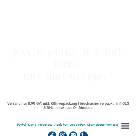
„Wenn Gott wullt harr, dat wi keen Tee
drinken,
harr he keen Kluntje maakt.“
Versand nur 8,90 €📦 inkl. Kühlverpackung | bruchsicher verpackt | mit GLS
& DHL | direkt aus Ostfriesland
PayPal · Klarna · Kreditkarte · Apple Pay · Google Pay · Überweisung (Vorkasse)