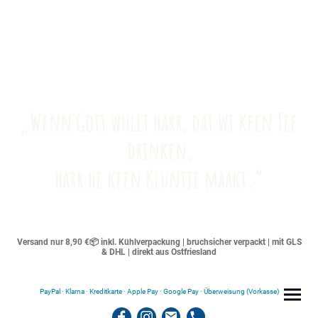
„Wenn Gott wullt harr, dat wi keen Tee
drinken,
harr he keen Kluntje maakt.“
Versand nur 8,90 €📦 inkl. Kühlverpackung | bruchsicher verpackt | mit GLS
& DHL | direkt aus Ostfriesland
PayPal · Klarna · Kreditkarte · Apple Pay · Google Pay · Überweisung (Vorkasse)