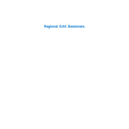
Von deftigen Klassikern bis zur Ostfriesischen Teetied - entdecke was der
Norden liebt.
Regional. Echt. Besünners.