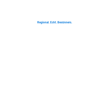
Von deftigen Klassikern bis zur Ostfriesischen Teetied - entdecke was der
Norden liebt.
Regional. Echt. Besünners.