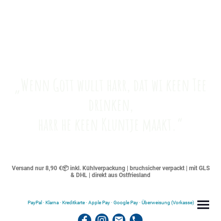
„Wenn Gott wullt harr, dat wi keen Tee
drinken,
harr he keen Kluntje maakt.“
Versand nur 8,90 €📦 inkl. Kühlverpackung | bruchsicher verpackt | mit GLS
& DHL | direkt aus Ostfriesland
PayPal · Klarna · Kreditkarte · Apple Pay · Google Pay · Überweisung (Vorkasse)