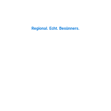
 Klassikern bis zur Ostfriesischen Teetied - entdecke was der 
Regional. Echt. Besünners.