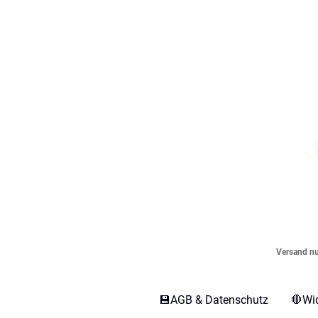
„
Versand nur
💾AGB & Datenschutz
🛑Wi