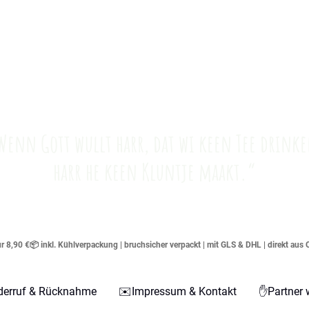
Wenn Gott wullt harr, dat wi keen Tee drinke
harr he keen Kluntje maakt.“
 8,90 €📦 inkl. Kühlverpackung | bruchsicher verpackt | mit GLS & DHL | direkt aus 
derruf & Rücknahme
✉️Impressum & Kontakt
✋Partner 