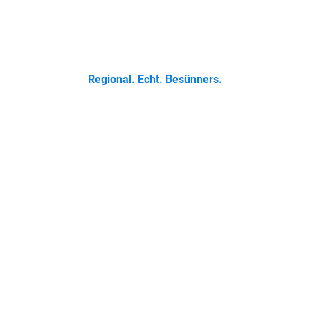
 Klassikern bis zur Ostfriesischen Teetied - entdecke was der 
Regional. Echt. Besünners.