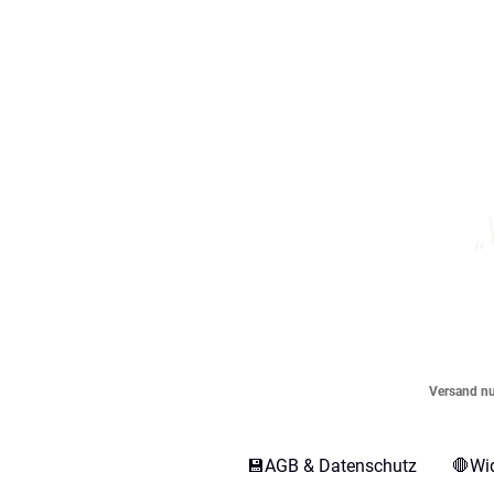
„
Versand nur
💾AGB & Datenschutz
🛑Wi