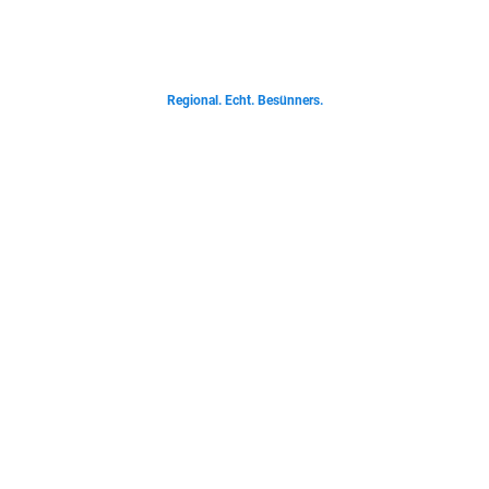
Von deftigen Klassikern bis zur Ostfriesischen Teetied - entdecke was der
Norden liebt.
Regional. Echt. Besünners.