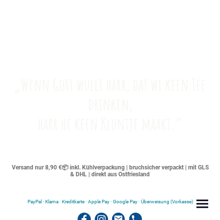
„Wenn Gott wullt harr, dat wi keen Tee
drinken,
harr he keen Kluntje maakt.“
Versand nur 8,90 €📦 inkl. Kühlverpackung | bruchsicher verpackt | mit GLS
& DHL | direkt aus Ostfriesland
PayPal · Klarna · Kreditkarte · Apple Pay · Google Pay · Überweisung (Vorkasse)