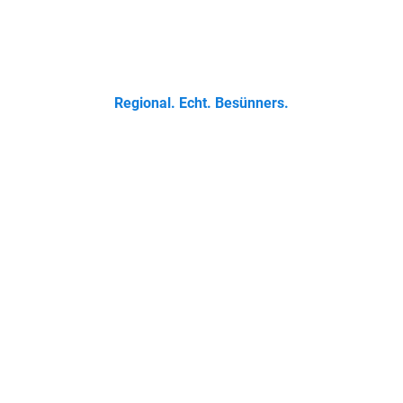
 Klassikern bis zur Ostfriesischen Teetied - entdecke was der 
Regional. Echt. Besünners.