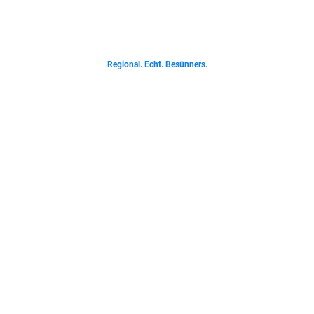
Von deftigen Klassikern bis zur Ostfriesischen Teetied - entdecke was der
Norden liebt.
Regional. Echt. Besünners.