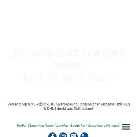
„Wenn Gott wullt harr, dat wi keen Tee
drinken,
harr he keen Kluntje maakt.“
Versand nur 8,90 €📦 inkl. Kühlverpackung | bruchsicher verpackt | mit GLS
& DHL | direkt aus Ostfriesland
PayPal · Klarna · Kreditkarte · Apple Pay · Google Pay · Überweisung (Vorkasse)