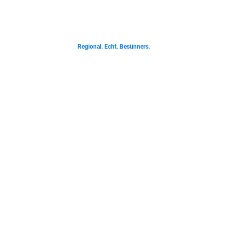
Von deftigen Klassikern bis zur Ostfriesischen Teetied - entdecke was der
Norden liebt.
Regional. Echt. Besünners.