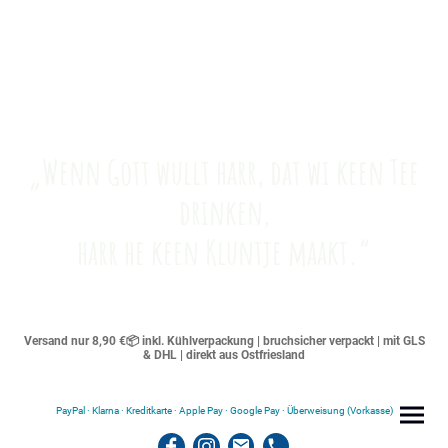
„Wenn Gott wullt harr, dat wi keen Tee
drinken,
harr he keen Kluntje maakt.“
Versand nur 8,90 €📦 inkl. Kühlverpackung | bruchsicher verpackt | mit GLS
& DHL | direkt aus Ostfriesland
PayPal · Klarna · Kreditkarte · Apple Pay · Google Pay · Überweisung (Vorkasse)