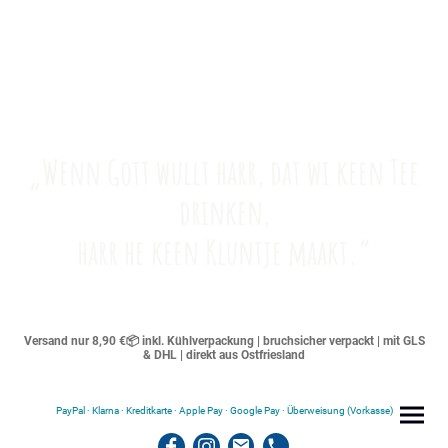
„Wenn Gott wullt harr, dat wi keen Tee
drinken,
harr he keen Kluntje maakt.“
Versand nur 8,90 €📦 inkl. Kühlverpackung | bruchsicher verpackt | mit GLS
& DHL | direkt aus Ostfriesland
PayPal · Klarna · Kreditkarte · Apple Pay · Google Pay · Überweisung (Vorkasse)