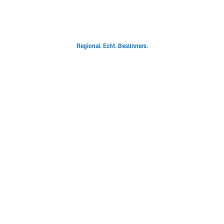
Von deftigen Klassikern bis zur Ostfriesischen Teetied - entdecke was der
Norden liebt.
Regional. Echt. Besünners.