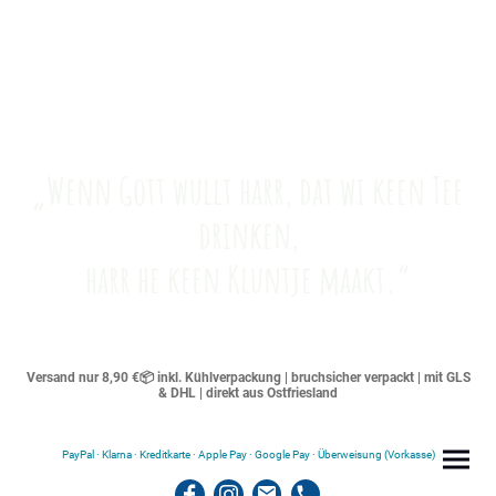
„Wenn Gott wullt harr, dat wi keen Tee
drinken,
harr he keen Kluntje maakt.“
Versand nur 8,90 €📦 inkl. Kühlverpackung | bruchsicher verpackt | mit GLS
& DHL | direkt aus Ostfriesland
PayPal · Klarna · Kreditkarte · Apple Pay · Google Pay · Überweisung (Vorkasse)