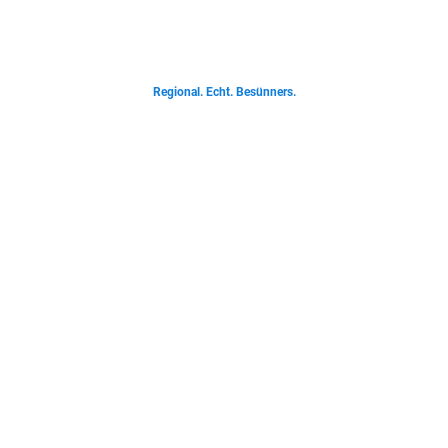
Von deftigen Klassikern bis zur Ostfriesischen Teetied - entdecke was der
Norden liebt.
Regional. Echt. Besünners.