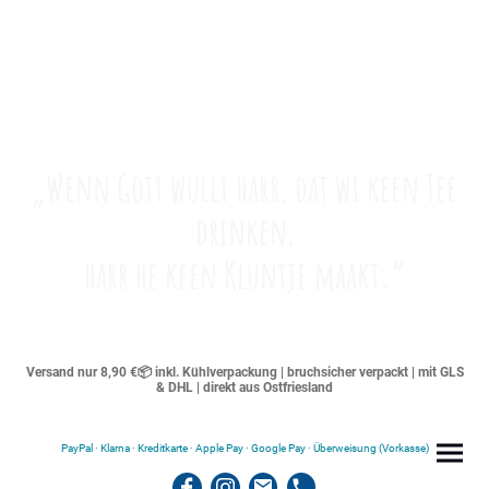
„Wenn Gott wullt harr, dat wi keen Tee
drinken,
harr he keen Kluntje maakt.“
Versand nur 8,90 €📦 inkl. Kühlverpackung | bruchsicher verpackt | mit GLS
& DHL | direkt aus Ostfriesland
PayPal · Klarna · Kreditkarte · Apple Pay · Google Pay · Überweisung (Vorkasse)