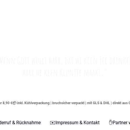
Wenn Gott wullt harr, dat wi keen Tee drinke
harr he keen Kluntje maakt.“
 8,90 €📦 inkl. Kühlverpackung | bruchsicher verpackt | mit GLS & DHL | direkt aus 
derruf & Rücknahme
✉️Impressum & Kontakt
✋Partner 