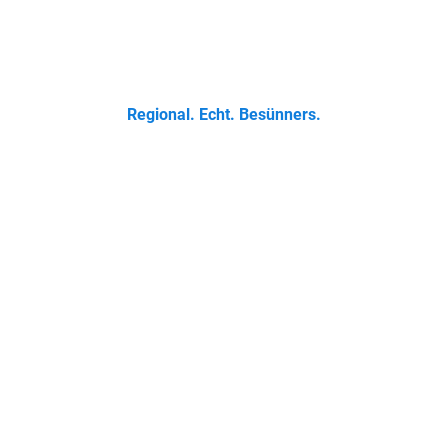
 Klassikern bis zur Ostfriesischen Teetied - entdecke was der 
Regional. Echt. Besünners.