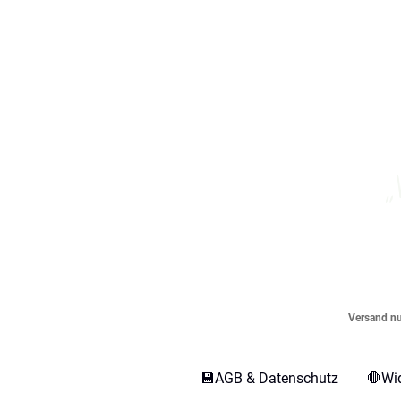
„
Versand nur
💾AGB & Datenschutz
🛑Wi