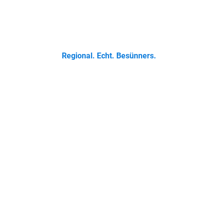
 Klassikern bis zur Ostfriesischen Teetied - entdecke was der 
Regional. Echt. Besünners.