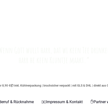
Wenn Gott wullt harr, dat wi keen Tee drinke
harr he keen Kluntje maakt.“
 8,90 €📦 inkl. Kühlverpackung | bruchsicher verpackt | mit GLS & DHL | direkt aus 
derruf & Rücknahme
✉️Impressum & Kontakt
✋Partner 