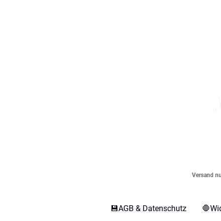
„
Versand nur
💾AGB & Datenschutz
🛑Wi