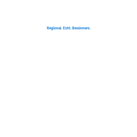
Von deftigen Klassikern bis zur Ostfriesischen Teetied - entdecke was der
Norden liebt.
Regional. Echt. Besünners.