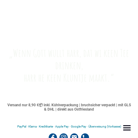
„Wenn Gott wullt harr, dat wi keen Tee
drinken,
harr he keen Kluntje maakt.“
Versand nur 8,90 €📦 inkl. Kühlverpackung | bruchsicher verpackt | mit GLS
& DHL | direkt aus Ostfriesland
PayPal · Klarna · Kreditkarte · Apple Pay · Google Pay · Überweisung (Vorkasse)