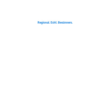
Von deftigen Klassikern bis zur Ostfriesischen Teetied - entdecke was der
Norden liebt.
Regional. Echt. Besünners.