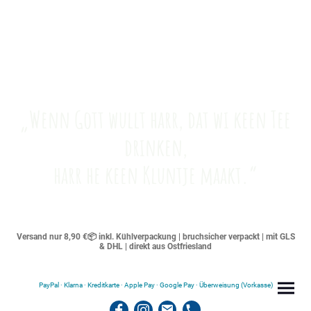
„Wenn Gott wullt harr, dat wi keen Tee
drinken,
harr he keen Kluntje maakt.“
Versand nur 8,90 €📦 inkl. Kühlverpackung | bruchsicher verpackt | mit GLS
& DHL | direkt aus Ostfriesland
PayPal · Klarna · Kreditkarte · Apple Pay · Google Pay · Überweisung (Vorkasse)