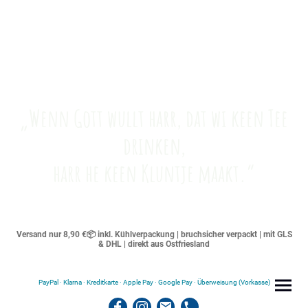
„Wenn Gott wullt harr, dat wi keen Tee
drinken,
harr he keen Kluntje maakt.“
Versand nur 8,90 €📦 inkl. Kühlverpackung | bruchsicher verpackt | mit GLS
& DHL | direkt aus Ostfriesland
PayPal · Klarna · Kreditkarte · Apple Pay · Google Pay · Überweisung (Vorkasse)