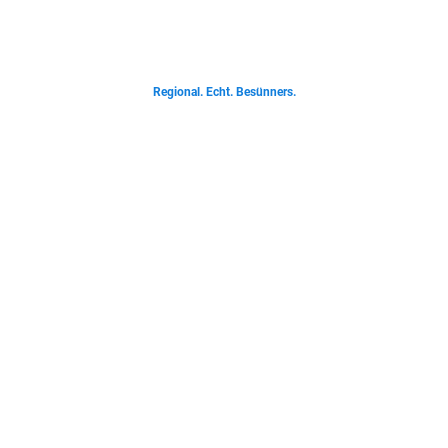
Von deftigen Klassikern bis zur Ostfriesischen Teetied - entdecke was der
Norden liebt.
Regional. Echt. Besünners.