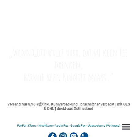
„Wenn Gott wullt harr, dat wi keen Tee
drinken,
harr he keen Kluntje maakt.“
Versand nur 8,90 €📦 inkl. Kühlverpackung | bruchsicher verpackt | mit GLS
& DHL | direkt aus Ostfriesland
PayPal · Klarna · Kreditkarte · Apple Pay · Google Pay · Überweisung (Vorkasse)