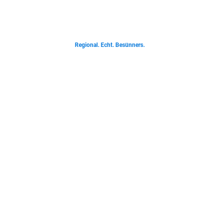
Von deftigen Klassikern bis zur Ostfriesischen Teetied - entdecke was der
Norden liebt.
Regional. Echt. Besünners.