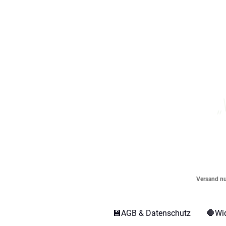
„
Versand nur
💾AGB & Datenschutz
🛑Wi