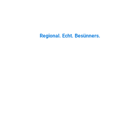
 Klassikern bis zur Ostfriesischen Teetied - entdecke was der 
Regional. Echt. Besünners.