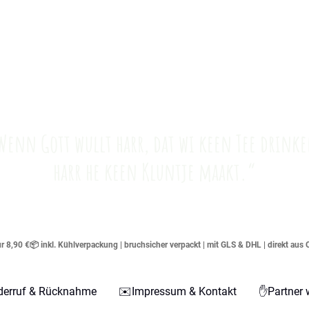
Wenn Gott wullt harr, dat wi keen Tee drinke
harr he keen Kluntje maakt.“
 8,90 €📦 inkl. Kühlverpackung | bruchsicher verpackt | mit GLS & DHL | direkt aus 
derruf & Rücknahme
✉️Impressum & Kontakt
✋Partner 