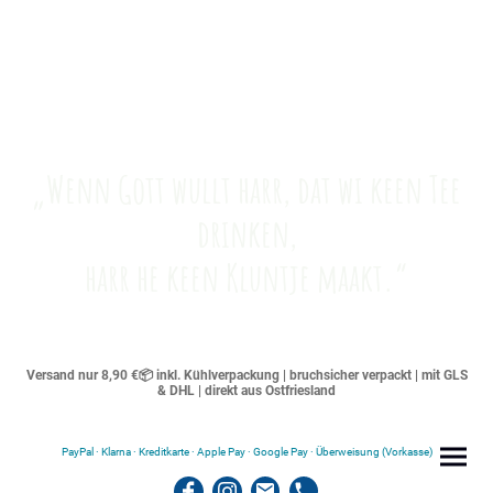
„Wenn Gott wullt harr, dat wi keen Tee
drinken,
harr he keen Kluntje maakt.“
Versand nur 8,90 €📦 inkl. Kühlverpackung | bruchsicher verpackt | mit GLS
& DHL | direkt aus Ostfriesland
PayPal · Klarna · Kreditkarte · Apple Pay · Google Pay · Überweisung (Vorkasse)