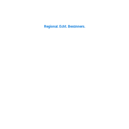
Von deftigen Klassikern bis zur Ostfriesischen Teetied - entdecke was der
Norden liebt.
Regional. Echt. Besünners.