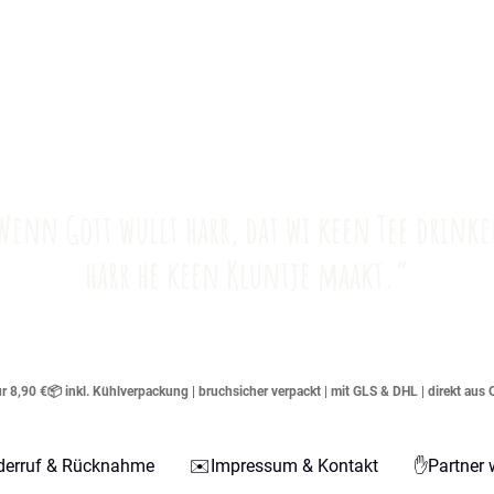
Wenn Gott wullt harr, dat wi keen Tee drinke
harr he keen Kluntje maakt.“
 8,90 €📦 inkl. Kühlverpackung | bruchsicher verpackt | mit GLS & DHL | direkt aus 
derruf & Rücknahme
✉️Impressum & Kontakt
✋Partner 