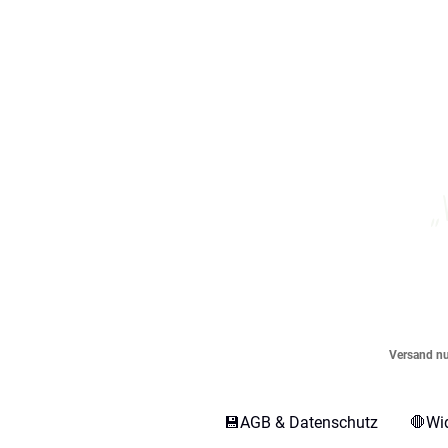
„
Versand nur
💾AGB & Datenschutz
🛑Wi