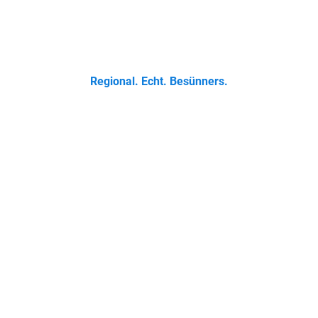
 Klassikern bis zur Ostfriesischen Teetied - entdecke was der 
Regional. Echt. Besünners.