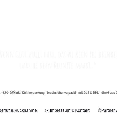
Wenn Gott wullt harr, dat wi keen Tee drinke
harr he keen Kluntje maakt.“
 8,90 €📦 inkl. Kühlverpackung | bruchsicher verpackt | mit GLS & DHL | direkt aus 
derruf & Rücknahme
✉️Impressum & Kontakt
✋Partner 