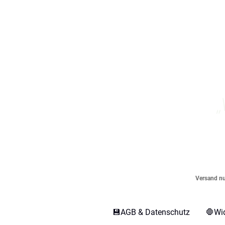
„
Versand nur
💾AGB & Datenschutz
🛑Wi