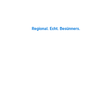
 Klassikern bis zur Ostfriesischen Teetied - entdecke was der 
Regional. Echt. Besünners.