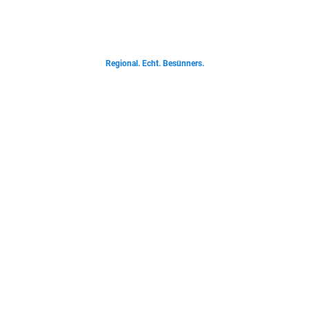
Von deftigen Klassikern bis zur Ostfriesischen Teetied - entdecke was der
Norden liebt.
Regional. Echt. Besünners.