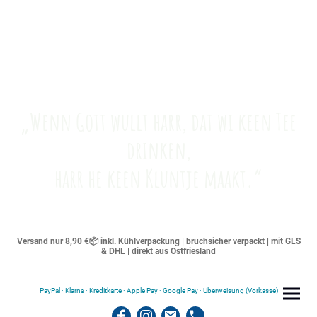
„Wenn Gott wullt harr, dat wi keen Tee
drinken,
harr he keen Kluntje maakt.“
Versand nur 8,90 €📦 inkl. Kühlverpackung | bruchsicher verpackt | mit GLS
& DHL | direkt aus Ostfriesland
PayPal · Klarna · Kreditkarte · Apple Pay · Google Pay · Überweisung (Vorkasse)