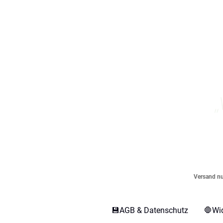
„
Versand nur
💾AGB & Datenschutz
🛑Wi