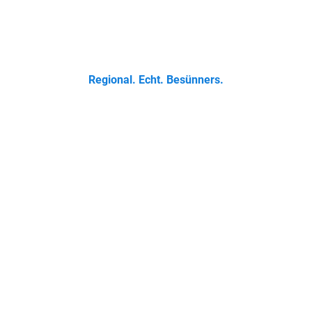
 Klassikern bis zur Ostfriesischen Teetied - entdecke was der 
Regional. Echt. Besünners.