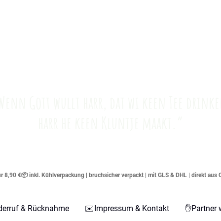
Wenn Gott wullt harr, dat wi keen Tee drinke
harr he keen Kluntje maakt.“
 8,90 €📦 inkl. Kühlverpackung | bruchsicher verpackt | mit GLS & DHL | direkt aus 
derruf & Rücknahme
✉️Impressum & Kontakt
✋Partner 