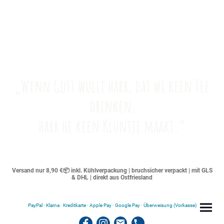
„Wenn Gott wullt harr, dat wi keen Tee
drinken,
harr he keen Kluntje maakt.“
Versand nur 8,90 €📦 inkl. Kühlverpackung | bruchsicher verpackt | mit GLS
& DHL | direkt aus Ostfriesland
PayPal · Klarna · Kreditkarte · Apple Pay · Google Pay · Überweisung (Vorkasse)