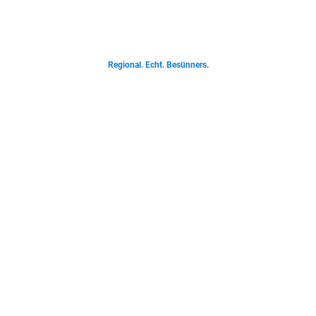
Von deftigen Klassikern bis zur Ostfriesischen Teetied - entdecke was der
Norden liebt.
Regional. Echt. Besünners.