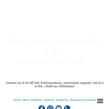
„Wenn Gott wullt harr, dat wi keen Tee
drinken,
harr he keen Kluntje maakt.“
Versand nur 8,90 €📦 inkl. Kühlverpackung | bruchsicher verpackt | mit GLS
& DHL | direkt aus Ostfriesland
PayPal · Klarna · Kreditkarte · Apple Pay · Google Pay · Überweisung (Vorkasse)