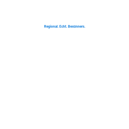
Von deftigen Klassikern bis zur Ostfriesischen Teetied - entdecke was der
Norden liebt.
Regional. Echt. Besünners.