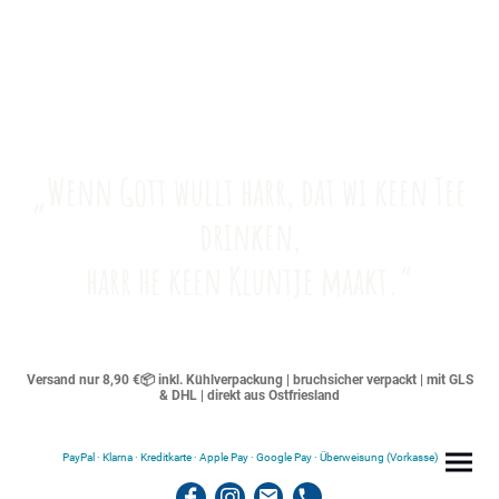
„Wenn Gott wullt harr, dat wi keen Tee
drinken,
harr he keen Kluntje maakt.“
Versand nur 8,90 €📦 inkl. Kühlverpackung | bruchsicher verpackt | mit GLS
& DHL | direkt aus Ostfriesland
PayPal · Klarna · Kreditkarte · Apple Pay · Google Pay · Überweisung (Vorkasse)