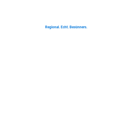
Von deftigen Klassikern bis zur Ostfriesischen Teetied - entdecke was der
Norden liebt.
Regional. Echt. Besünners.