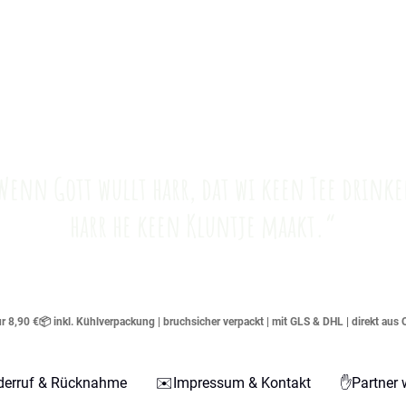
Wenn Gott wullt harr, dat wi keen Tee drinke
harr he keen Kluntje maakt.“
 8,90 €📦 inkl. Kühlverpackung | bruchsicher verpackt | mit GLS & DHL | direkt aus 
derruf & Rücknahme
✉️Impressum & Kontakt
✋Partner 