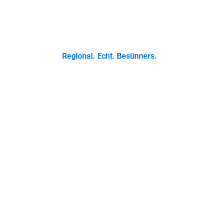
 Klassikern bis zur Ostfriesischen Teetied - entdecke was der 
Regional. Echt. Besünners.