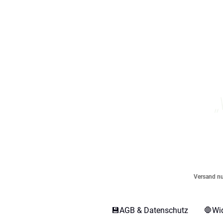
„
Versand nur
💾AGB & Datenschutz
🛑Wi