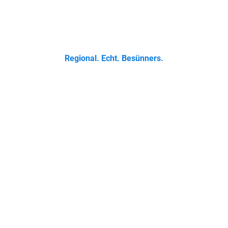
 Klassikern bis zur Ostfriesischen Teetied - entdecke was der 
Regional. Echt. Besünners.