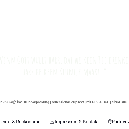
Wenn Gott wullt harr, dat wi keen Tee drinke
harr he keen Kluntje maakt.“
 8,90 €📦 inkl. Kühlverpackung | bruchsicher verpackt | mit GLS & DHL | direkt aus 
derruf & Rücknahme
✉️Impressum & Kontakt
✋Partner 