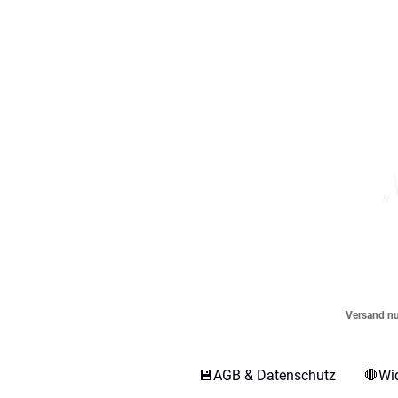
„
Versand nur
💾AGB & Datenschutz
🛑Wi