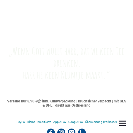
„Wenn Gott wullt harr, dat wi keen Tee
drinken,
harr he keen Kluntje maakt.“
Versand nur 8,90 €📦 inkl. Kühlverpackung | bruchsicher verpackt | mit GLS
& DHL | direkt aus Ostfriesland
PayPal · Klarna · Kreditkarte · Apple Pay · Google Pay · Überweisung (Vorkasse)