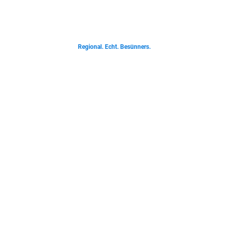
Von deftigen Klassikern bis zur Ostfriesischen Teetied - entdecke was der
Norden liebt.
Regional. Echt. Besünners.