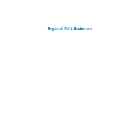
Von deftigen Klassikern bis zur Ostfriesischen Teetied - entdecke was der
Norden liebt.
Regional. Echt. Besünners.