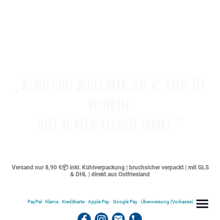
„Wenn Gott wullt harr, dat wi keen Tee
drinken,
harr he keen Kluntje maakt.“
Versand nur 8,90 €📦 inkl. Kühlverpackung | bruchsicher verpackt | mit GLS
& DHL | direkt aus Ostfriesland
PayPal · Klarna · Kreditkarte · Apple Pay · Google Pay · Überweisung (Vorkasse)