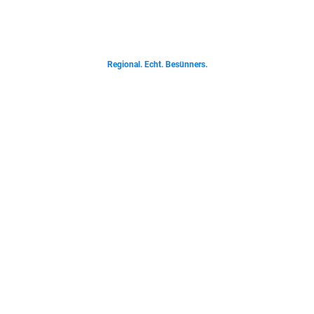
Von deftigen Klassikern bis zur Ostfriesischen Teetied - entdecke was der
Norden liebt.
Regional. Echt. Besünners.