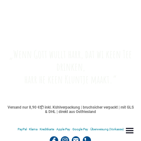
„Wenn Gott wullt harr, dat wi keen Tee
drinken,
harr he keen Kluntje maakt.“
Versand nur 8,90 €📦 inkl. Kühlverpackung | bruchsicher verpackt | mit GLS
& DHL | direkt aus Ostfriesland
PayPal · Klarna · Kreditkarte · Apple Pay · Google Pay · Überweisung (Vorkasse)