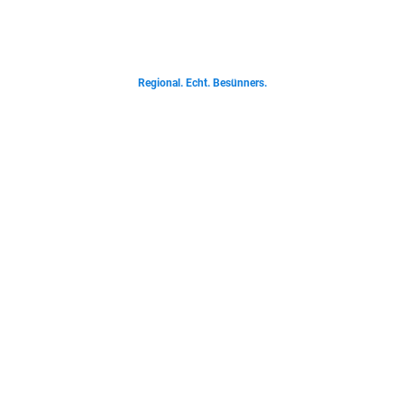
Von deftigen Klassikern bis zur Ostfriesischen Teetied - entdecke was der
Norden liebt.
Regional. Echt. Besünners.