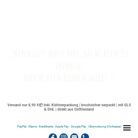
„Wenn Gott wullt harr, dat wi keen Tee
drinken,
harr he keen Kluntje maakt.“
Versand nur 8,90 €📦 inkl. Kühlverpackung | bruchsicher verpackt | mit GLS
& DHL | direkt aus Ostfriesland
PayPal · Klarna · Kreditkarte · Apple Pay · Google Pay · Überweisung (Vorkasse)