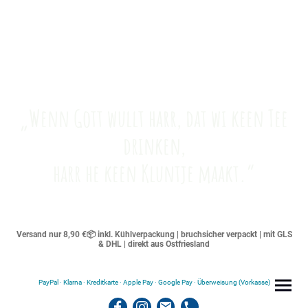
„Wenn Gott wullt harr, dat wi keen Tee
drinken,
harr he keen Kluntje maakt.“
Versand nur 8,90 €📦 inkl. Kühlverpackung | bruchsicher verpackt | mit GLS
& DHL | direkt aus Ostfriesland
PayPal · Klarna · Kreditkarte · Apple Pay · Google Pay · Überweisung (Vorkasse)