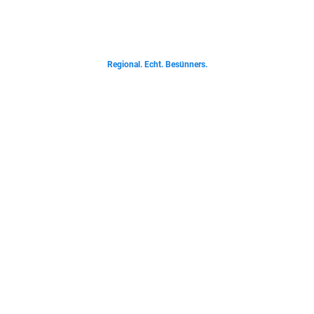
Von deftigen Klassikern bis zur Ostfriesischen Teetied - entdecke was der
Norden liebt.
Regional. Echt. Besünners.