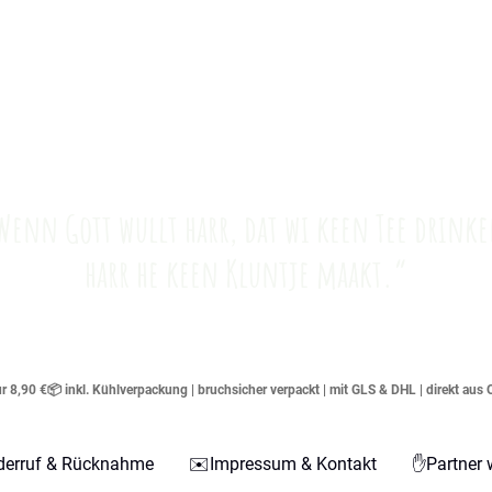
Wenn Gott wullt harr, dat wi keen Tee drinke
harr he keen Kluntje maakt.“
 8,90 €📦 inkl. Kühlverpackung | bruchsicher verpackt | mit GLS & DHL | direkt aus 
derruf & Rücknahme
✉️Impressum & Kontakt
✋Partner 