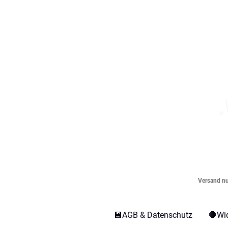
„
Versand nur
💾AGB & Datenschutz
🛑Wi