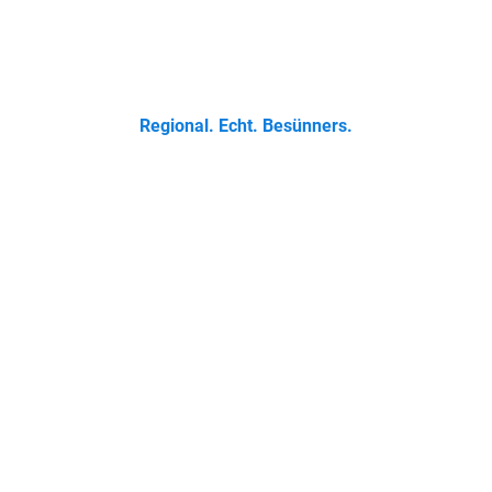
 Klassikern bis zur Ostfriesischen Teetied - entdecke was der 
Regional. Echt. Besünners.